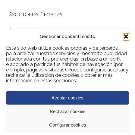
Secciones Legales
Aviso Legal
Gestionar consentimiento
Política de privacidad
Este sitio web utiliza cookies propias y de terceros,
para analizar nuestros servicios y mostrarte publicidad
Política de cookies
relacionada con tus preferencias, en base a un perfil
elaborado a partir de tus hábitos de navegación (por
ejemplo, páginas visitadas). Puede configurar, aceptar y
Condiciones de Venta
rechazar la utilización de cookies u obtener más
información en estas secciones:
Aceptar cookies
© 2024 Casablu. All Rights Reserved
Rechazar cookies
Idioma:
Configurar cookies