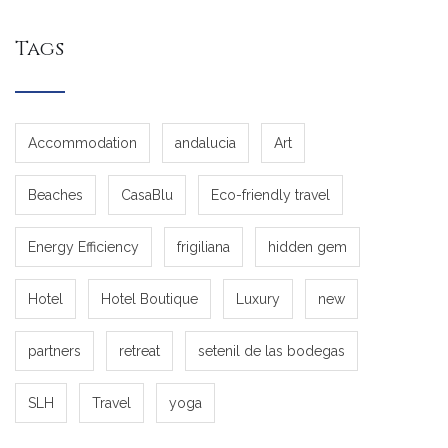
Tags
Accommodation
andalucia
Art
Beaches
CasaBlu
Eco-friendly travel
Energy Efficiency
frigiliana
hidden gem
Hotel
Hotel Boutique
Luxury
new
partners
retreat
setenil de las bodegas
SLH
Travel
yoga