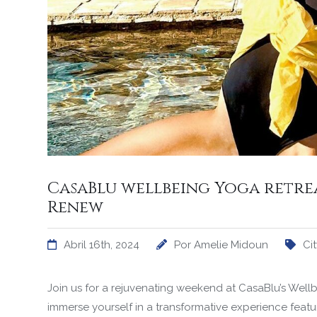
CasaBlu wellbeing Yoga retrea
Renew
Abril 16th, 2024
Por
Amelie Midoun
Ci
Join us for a rejuvenating weekend at CasaBlu’s Wellb
immerse yourself in a transformative experience featur