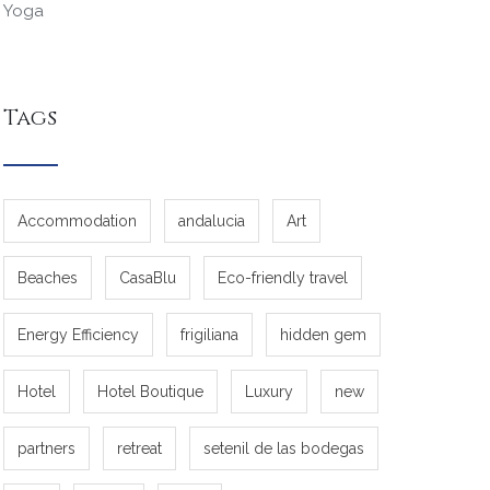
Yoga
Tags
Accommodation
andalucia
Art
Beaches
CasaBlu
Eco-friendly travel
Energy Efficiency
frigiliana
hidden gem
Hotel
Hotel Boutique
Luxury
new
partners
retreat
setenil de las bodegas